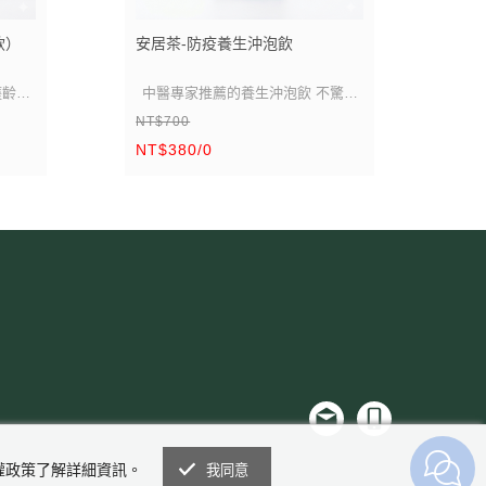
飲）
安居茶-防疫養生沖泡飲
紅
護齡
】
中醫專家推薦的養生沖泡飲 不驚味
大
NT$700
仲
卡實在!
NT$380/0
NT
前
組成：黃耆、魚腥草、當歸、枸杞
!
子、紅棗
安居茶嚴選符合國家檢驗
標準的本草
以中醫天人合一的原則配出黃金比例
【適合全家人飲用】每一袋內含8份
私權政策了解詳細資訊。
我同意