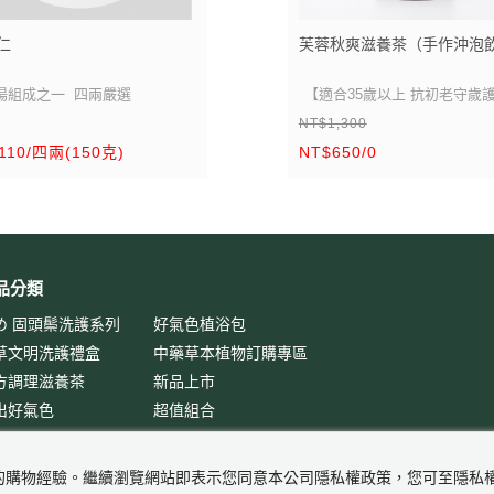
仁
芙蓉秋爽滋養茶（手作沖泡
湯組成之一 四兩嚴選
【
適合35歲以上 抗初老守歲
NT$1,300
內含: 人參 黃耆 枸杞 杜
110/四兩(150克)
NT$650/0
保護維持身體的活力持續向
讓您充滿力量渡過每一天!
品分類
め 固頭鬃洗護系列
好氣色植浴包
草文明洗護禮盒
中藥草本植物訂購專區
方調理滋養茶
新品上市
出好氣色
超值組合
及您的購物經驗。繼續瀏覽網站即表示您同意本公司隱私權政策，您可至隱