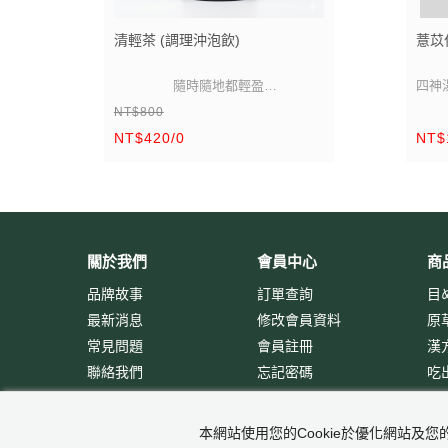
清輕茶 (調理沖泡飲)
薏苡
隨時隨地都輕盈
四神
NT$800
一袋
內含：
【
體內環保淨化、清火滋潤
黃耆、參鬚、茵陳、仙楂、厚
】
NT$420/0
NT$
朴、萬點金、 甘草、薄荷、紅骨蛇
關於我們
會員中心
商
品牌故事
訂單查詢
目
最新消息
修改會員資料
原
常見問題
會員註冊
漢
聯絡我們
忘記密碼
吃
本網站使用您的Cookie於優化網站