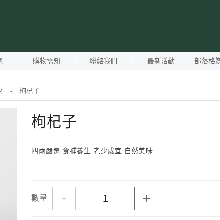
覽
購物需知
聯絡我們
最新活動
部落格
材
枸杞子
-
枸杞子
四兩嚴選 食補養生 老少咸宜 自然美味
-
+
數量