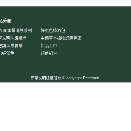
品分類
め 固頭鬃洗護系列
好氣色植浴包
草文明洗護禮盒
中藥草本植物訂購專區
方調理滋養茶
新品上市
出好氣色
超值組合
原草文明版權所有 © copyright Reserved.