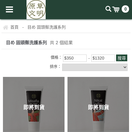
0
首頁
目め 固頭鬃洗護系列
-
目め 固頭鬃洗護系列
共
2
個結果
價格：
排序：
即將到貨
即將到貨