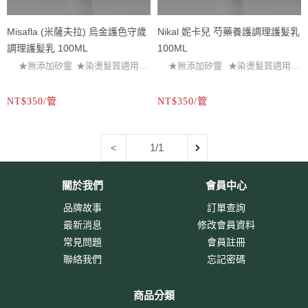
Misafla (米薩夫拉) 烏金護色守歲
Nikal 妮卡兒 芍藥養護調理護髪乳
調理護髪乳 100ML
100ML
★無添加矽靈 ★染燙髮質適用
★無添加矽靈 ★染燙髮質適用
以黑芝麻萃取多種營養成份作為基
｜深層修護、毛燥分叉、保濕、潤
以黑芝麻萃取多種營養成份作為基
NT$350/管
NT$350/管
｜調理失去營養導致的白髪、髮絲枯
底,護色滋潤秀髮,幫助頭髮生長使頭
底,護色滋潤秀髮,幫助頭髮生長使頭
澤、柔軟滑順受損髪絲
髮保持烏黑亮麗
乾毛燥的問題
髮保持烏黑亮麗
1/1
<
關於我們
會員中心
品牌故事
訂單查詢
最新消息
修改會員資料
常見問題
會員註冊
聯絡我們
忘記密碼
商品分類